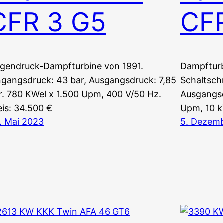
CFR 3 G5
CF
gendruck-Dampfturbine von 1991.
Dampfturb
ngangsdruck: 43 bar, Ausgangsdruck: 7,85
Schaltsch
r. 780 KWel x 1.500 Upm, 400 V/50 Hz.
Ausgangsd
eis: 34.500 €
Upm, 10 k
. Mai 2023
5. Dezem