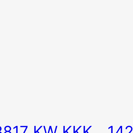
3817 KW KKK
14