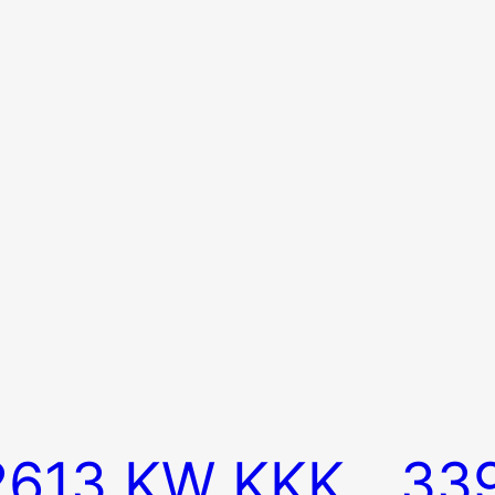
2613 KW KKK
33