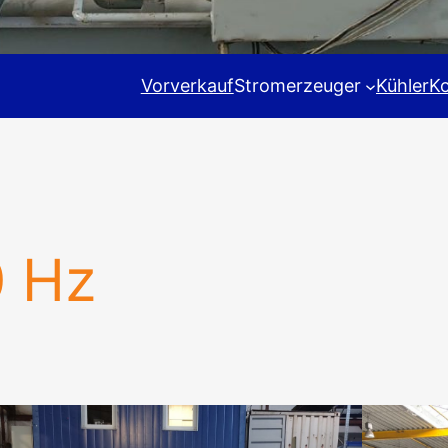
Vorverkauf
Stromerzeuger
Kühler
K
 Hz