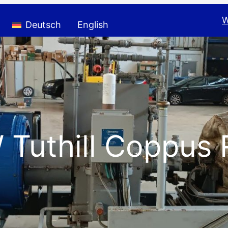
W
Deutsch
English
 Tuthill Coppus