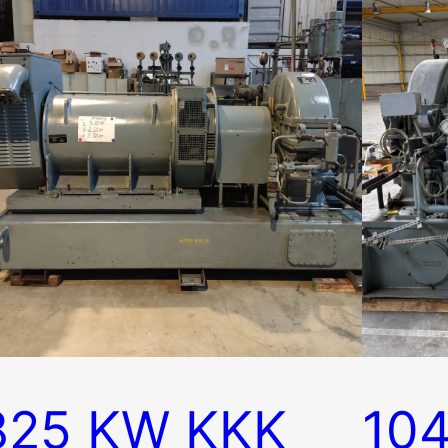
825 KW KKK
10