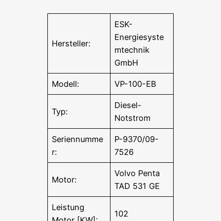
ESK-
Energiesyste
Hersteller:
mtechnik
GmbH
Modell:
VP-100-EB
Diesel-
Typ:
Notstrom
Seriennumme
P-9370/09-
r:
7526
Volvo Penta
Motor:
TAD 531 GE
Leistung
102
Motor [KW]: