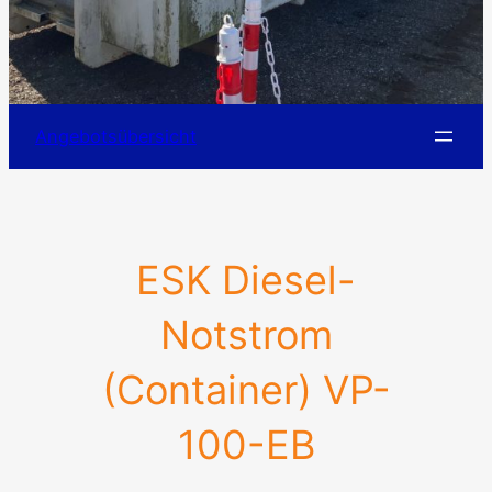
Angebotsübersicht
ESK Diesel-
Notstrom
(Container) VP-
100-EB