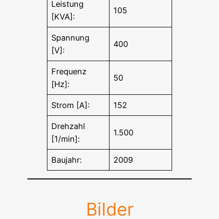
Leistung
105
[KVA]:
Spannung
400
[V]:
Frequenz
50
[Hz]:
Strom [A]:
152
Drehzahl
1.500
[1/min]:
Baujahr:
2009
Bilder