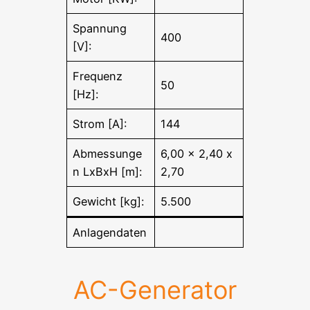
Spannung
400
[V]:
Frequenz
50
[Hz]:
Strom [A]:
144
Abmessunge
6,00 x 2,40 x
n LxBxH [m]:
2,70
Gewicht [kg]:
5.500
Anlagendaten
AC-Generator