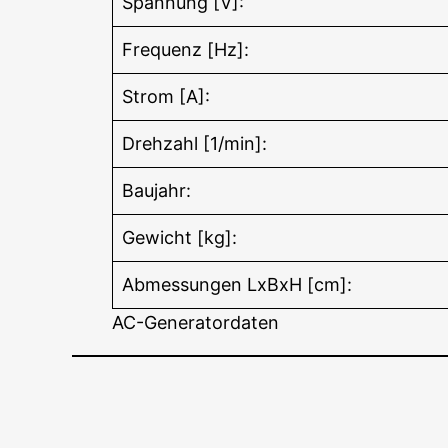
Spannung [V]:
Frequenz [Hz]:
Strom [A]:
Drehzahl [1/min]:
Baujahr:
Gewicht [kg]:
Abmessungen LxBxH [cm]:
AC-Generatordaten