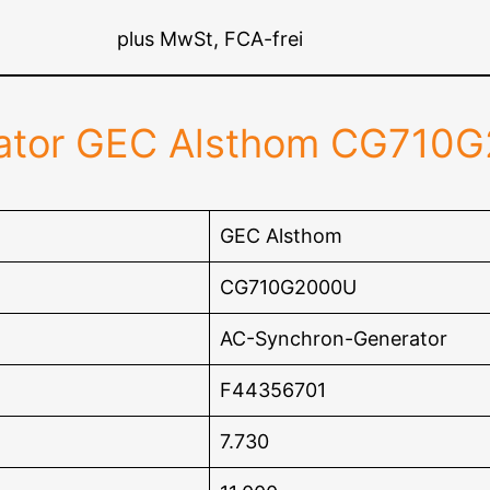
plus MwSt, FCA-frei
ator GEC Alsthom CG710
GEC Alsthom
CG710G2000U
AC-Synchron-Generator
F44356701
7.730