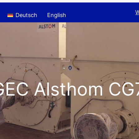
W
Deutsch
English
GEC Alsthom C