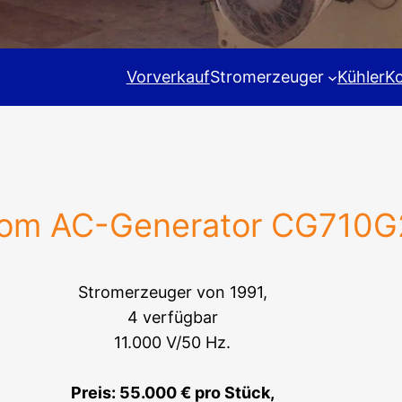
Vorverkauf
Stromerzeuger
Kühler
K
hom AC-Generator CG710
Stromerzeuger von 1991,
4 verfügbar
11.000 V/50 Hz.
Preis: 55.000 € pro Stück,