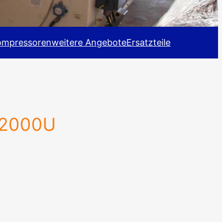
ompressoren
weitere Angebote
Ersatzteile
G2000U