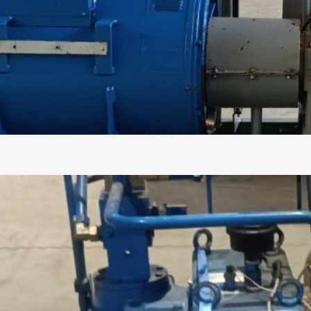
RLHA24
Kondensations-Dampfturbine v
Ausgangsdruck: 0,7 bar. 486 
Preis: 55.000 €
537 KW Tut
Nadrowski