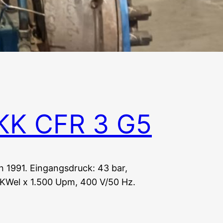
 2004. Wurde als Pumpenantrieb
r, Ausgangsdruck: 18 bar. 3.554
KK CFR 3 G5
1991. Eingangsdruck: 43 bar,
 KWel x 1.500 Upm, 400 V/50 Hz.