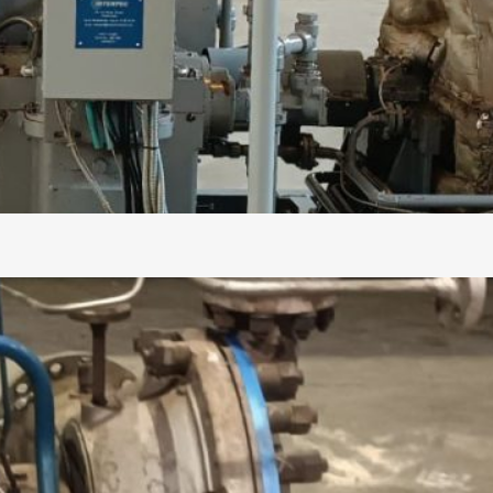
on 1999. Eingangsdruck: 16 bar,
KWel x 1.500 Upm, 400 V/50 Hz.
hill
 C4.S-GIII