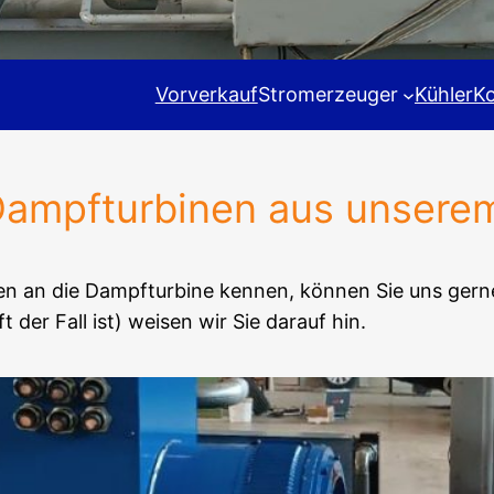
Vorverkauf
Stromerzeuger
Kühler
K
Dampfturbinen aus unsere
en an die Dampfturbine kennen, können Sie uns gerne
der Fall ist) weisen wir Sie darauf hin.
525 KW Tu