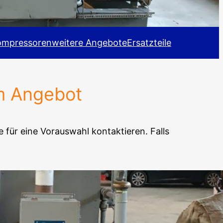
ompressoren
weitere Angebote
Ersatzteile
m Angebot
 für eine Vorauswahl kontaktieren. Falls
thill Coppus