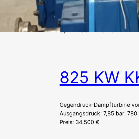
Gegendruck-Dampfturbine von
genutzt. Eingangsdruck: 90 ba
Upm. Preis: 19.500 €
825 KW K
Gegendruck-Dampfturbine von 
Ausgangsdruck: 7,85 bar. 780
Preis: 34.500 €