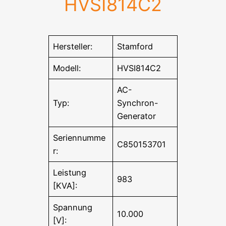
HVSI814C2
Hersteller:
Stamford
Modell:
HVSI814C2
AC-
Typ:
Synchron-
Generator
Seriennumme
C850153701
r:
Leistung
983
[KVA]:
Spannung
10.000
[V]: