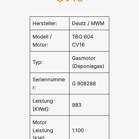
Hersteller:
Deutz / MWM
Modell /
TBG 604
Motor:
CV16
Gasmotor
Typ:
(Deponiegas)
Seriennumme
G 808288
r:
Leistung
983
[KWel]:
Motor
Leistung
1.100
[KW]: