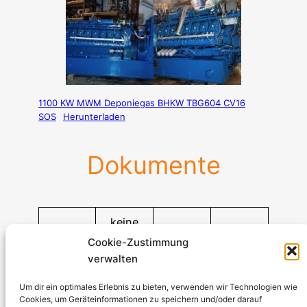
1100 KW MWM Deponiegas BHKW TBG604 CV16
SOS
Herunterladen
Dokumente
keine
Cookie-Zustimmung
verwalten
Stromerzeuger-Discount.de
Kürtener Straße 13, D-51465 Bergisch Gladbach
Um dir ein optimales Erlebnis zu bieten, verwenden wir Technologien wie
Cookies, um Geräteinformationen zu speichern und/oder darauf
Geschäftsführer: Andre Kandlin