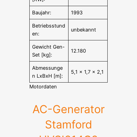
Baujahr:
1993
Betriebsstund
unbekannt
en:
Gewicht Gen-
12.180
Set [kg]:
Abmessunge
5,1 x 1,7 x 2,1
n LxBxH [m]:
Motordaten
AC-Generator
Stamford