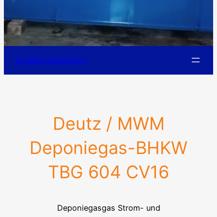
Angebotsübersicht
Deutz / MWM
Deponiegas-BHKW
TBG 604 CV16
Deponiegasgas Strom- und