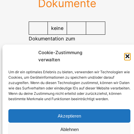
Dokumente
keine
Dokumentation zum
Herunterladen
Cookie-Zustimmung
verwalten
Stromerzeuger-Discount.de
Kürtener Straße 13, D-51465 Bergisch Gladbach
Um dir ein optimales Erlebnis zu bieten, verwenden wir Technologien wie
Cookies, um Geräteinformationen zu speichern und/oder darauf
Geschäftsführer: Andre Kandlin
zuzugreifen. Wenn du diesen Technologien zustimmst, können wir Daten
Vertriebsbeauftragter: Michael Jochmann
wie das Surfverhalten oder eindeutige IDs auf dieser Website verarbeiten.
Wenn du deine Zustimmung nicht erteilst oder zurückziehst, können
bestimmte Merkmale und Funktionen beeinträchtigt werden.
Telefon: 0049 2202 2492256
WhatsApp: 0049 2202 9429726
Akzeptieren
Fax: 0049 2202 2492257
Email:
info@stromerzeuger-discount.de
Ablehnen