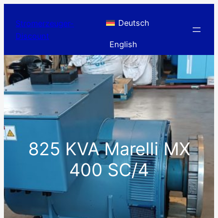
Zum
Inhalt
Deutsch
Stromerzeuger-
springen
Discount
English
825 KVA Marelli MX
400 SC/4