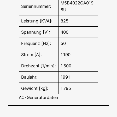
M5B4022CA019
Seriennummer:
8U
Leistung [KVA]:
825
Spannung [V]:
400
Frequenz [Hz]:
50
Strom [A]:
1.190
Drehzahl [1/min]:
1.500
Baujahr:
1991
Gewicht [kg]:
1.795
AC-Generatordaten