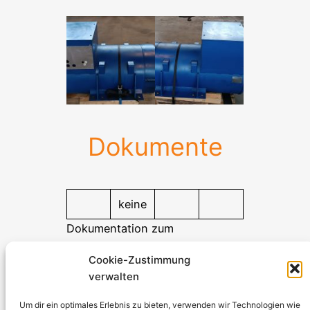
Dokumente
keine
Dokumentation zum
Herunterladen
Cookie-Zustimmung
verwalten
Stromerzeuger-Discount.de
Kürtener Straße 13, D-51465 Bergisch Gladbach
Um dir ein optimales Erlebnis zu bieten, verwenden wir Technologien wie