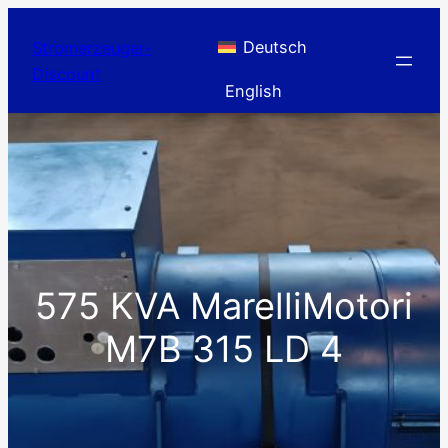
Zum
Inhalt
Deutsch
Stromerzeuger-
springen
Discount
English
575 KVA MarelliMotori
M7B 315 LD 4