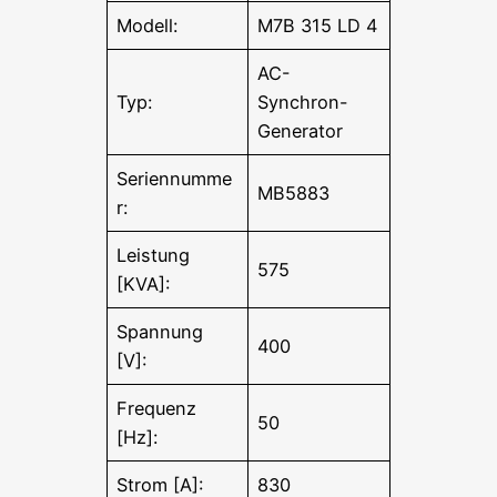
Modell:
M7B 315 LD 4
AC-
Typ:
Synchron-
Generator
Seriennumme
MB5883
r:
Leistung
575
[KVA]:
Spannung
400
[V]:
Frequenz
50
[Hz]:
Strom [A]:
830