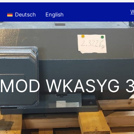
W
Deutsch
English
EMOD WKASYG 3