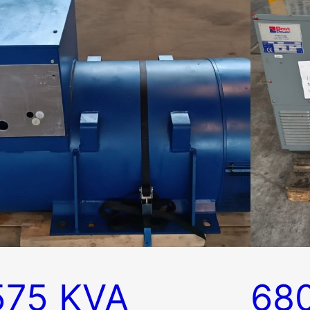
575 KVA
68