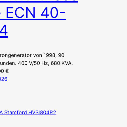
e ECN 40-
/4
ongenerator von 1998, 90
tunden. 400 V/50 Hz, 680 KVA.
00 €
2026