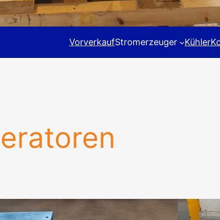
Vorverkauf
Stromerzeuger
Kühler
K
eratoren