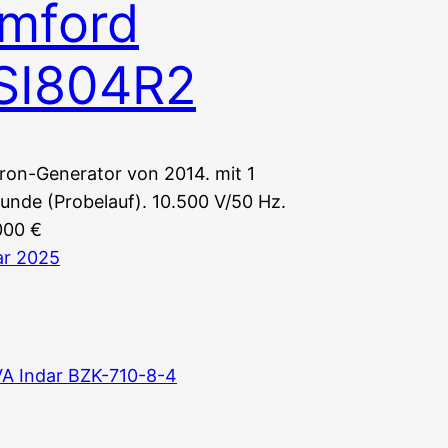
mford
SI804R2
on-Generator von 2014. mit 1
tunde (Probelauf). 10.500 V/50 Hz.
000 €
ar 2025