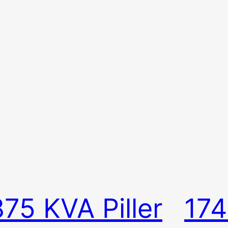
875 KVA Piller
17