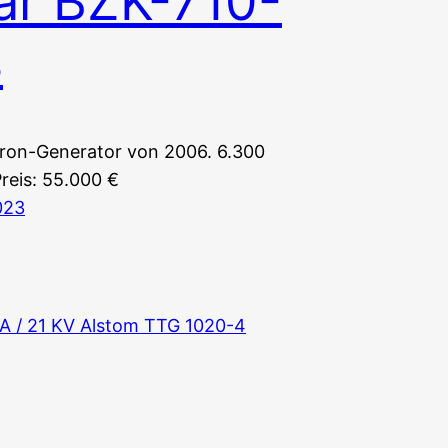
ar BZK-710-
4
on-Generator von 2006. 6.300
reis: 55.000 €
023