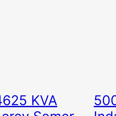
4625 KVA
50