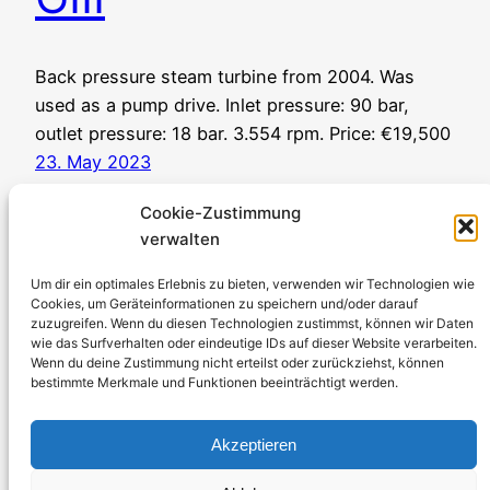
Back pressure steam turbine from 2004. Was
used as a pump drive. Inlet pressure: 90 bar,
outlet pressure: 18 bar. 3.554 rpm. Price: €19,500
23. May 2023
Cookie-Zustimmung
verwalten
Um dir ein optimales Erlebnis zu bieten, verwenden wir Technologien wie
Cookies, um Geräteinformationen zu speichern und/oder darauf
zuzugreifen. Wenn du diesen Technologien zustimmst, können wir Daten
Stromerzeuger-Discount.de
wie das Surfverhalten oder eindeutige IDs auf dieser Website verarbeiten.
Wenn du deine Zustimmung nicht erteilst oder zurückziehst, können
Kürtener Straße 13, D-51465 Bergisch Gladbach
bestimmte Merkmale und Funktionen beeinträchtigt werden.
Managing Director: Andre Kandlin
Sales Representative: Michael Jochmann
Akzeptieren
Phone: 0049 2202 2492256