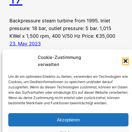
Backpressure steam turbine from 1995. Inlet
pressure: 18 bar, outlet pressure: 5 bar. 1,015
KWel x 1,500 rpm, 400 V/50 Hz Price: €35,000
23. May 2023
Cookie-Zustimmung
verwalten
Um dir ein optimales Erlebnis zu bieten, verwenden wir Technologien wie
Cookies, um Geräteinformationen zu speichern und/oder darauf
zuzugreifen. Wenn du diesen Technologien zustimmst, können wir Daten
Stromerzeuger-Discount.de
wie das Surfverhalten oder eindeutige IDs auf dieser Website verarbeiten.
Wenn du deine Zustimmung nicht erteilst oder zurückziehst, können
Kürtener Straße 13, D-51465 Bergisch Gladbach
bestimmte Merkmale und Funktionen beeinträchtigt werden.
Managing Director: Andre Kandlin
Sales Representative: Michael Jochmann
Akzeptieren
Phone: 0049 2202 2492256