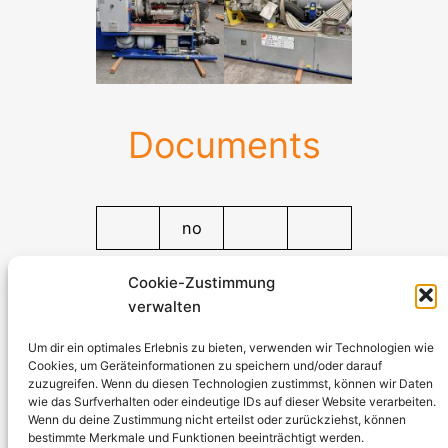
Documents
no
Documents
Cookie-Zustimmung
verwalten
Stromerzeuger-Discount.de
Kürtener Straße 13, D-51465 Bergisch Gladbach
Um dir ein optimales Erlebnis zu bieten, verwenden wir Technologien wie
Cookies, um Geräteinformationen zu speichern und/oder darauf
Managing Director: Andre Kandlin
zuzugreifen. Wenn du diesen Technologien zustimmst, können wir Daten
Sales Representative: Michael Jochmann
wie das Surfverhalten oder eindeutige IDs auf dieser Website verarbeiten.
Wenn du deine Zustimmung nicht erteilst oder zurückziehst, können
bestimmte Merkmale und Funktionen beeinträchtigt werden.