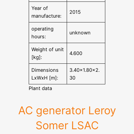
Year of
2015
manufacture:
operating
unknown
hours:
Weight of unit
4.600
[kg]:
Dimensions
3.40×1.80×2.
LxWxH [m]:
30
Plant data
AC generator Leroy
Somer LSAC