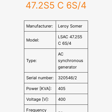
47.2S5 C 6S/4
Manufacturer:
Leroy Somer
LSAC 47.2S5
Model:
C 6S/4
AC
Type:
synchronous
generator
Serial number:
320546/2
Power [KVA]:
405
Voltage [V]:
400
Frequency