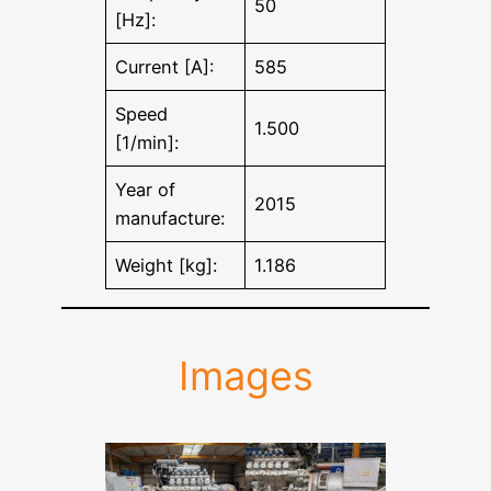
50
[Hz]:
Current [A]:
585
Speed
1.500
[1/min]:
Year of
2015
manufacture:
Weight [kg]:
1.186
Images