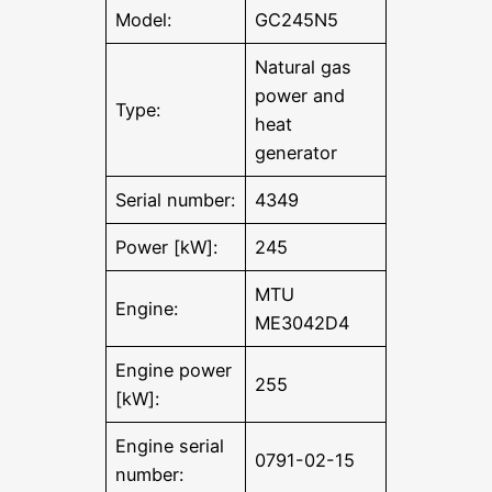
Model:
GC245N5
Natural gas
power and
Type:
heat
generator
Serial number:
4349
Power [kW]:
245
MTU
Engine:
ME3042D4
Engine power
255
[kW]:
Engine serial
0791-02-15
number: