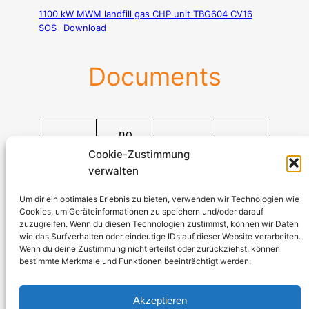
1100 kW MWM landfill gas CHP unit TBG604 CV16
SOS
Download
Documents
no
Cookie-Zustimmung
verwalten
Stromerzeuger-Discount.de
Kürtener Straße 13, D-51465 Bergisch Gladbach
Um dir ein optimales Erlebnis zu bieten, verwenden wir Technologien wie
Cookies, um Geräteinformationen zu speichern und/oder darauf
Managing Director: Andre Kandlin
zuzugreifen. Wenn du diesen Technologien zustimmst, können wir Daten
Sales Representative: Michael Jochmann
wie das Surfverhalten oder eindeutige IDs auf dieser Website verarbeiten.
Wenn du deine Zustimmung nicht erteilst oder zurückziehst, können
bestimmte Merkmale und Funktionen beeinträchtigt werden.
Phone: 0049 2202 2492256
WhatsApp: 0049 2202 9429726
Akzeptieren