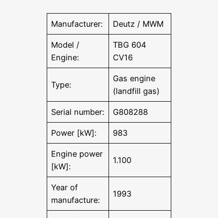
Manufacturer:
Deutz / MWM
Model /
TBG 604
Engine:
CV16
Gas engine
Type:
(landfill gas)
Serial number:
G808288
Power [kW]:
983
Engine power
1.100
[kW]:
Year of
1993
manufacture: