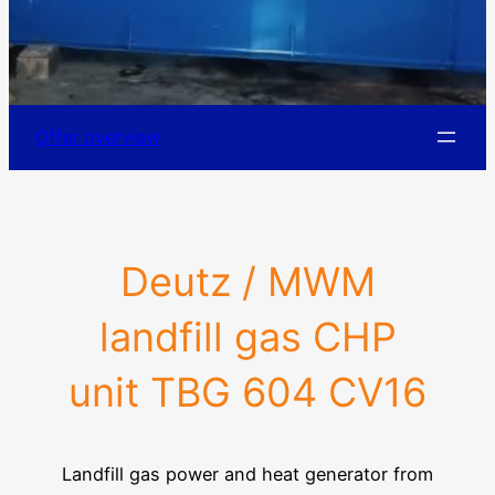
Offer overview
Deutz / MWM
landfill gas CHP
unit TBG 604 CV16
Landfill gas power and heat generator from