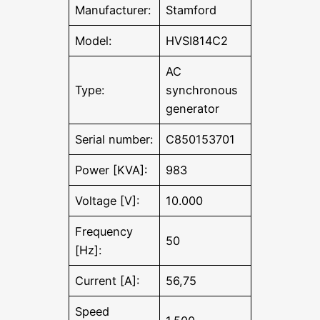
Manufacturer:
Stamford
Model:
HVSI814C2
AC
Type:
synchronous
generator
Serial number:
C850153701
Power [KVA]:
983
Voltage [V]:
10.000
Frequency
50
[Hz]:
Current [A]:
56,75
Speed