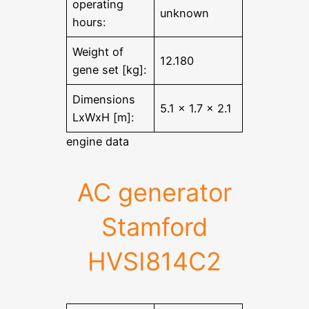
operating
unknown
hours:
Weight of
12.180
gene set [kg]:
Dimensions
5.1 x 1.7 x 2.1
LxWxH [m]:
engine data
AC generator
Stamford
HVSI814C2