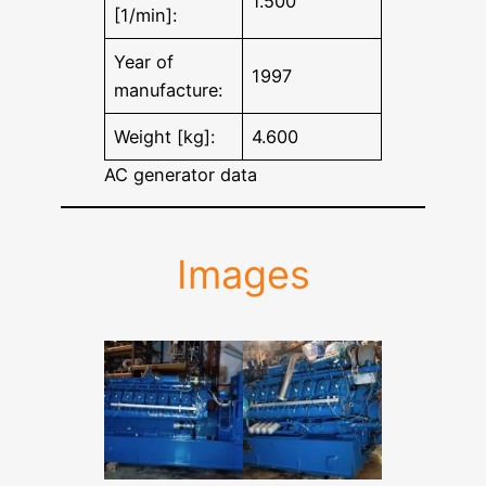
1.500
[1/min]:
Year of
1997
manufacture:
Weight [kg]:
4.600
AC generator data
Images