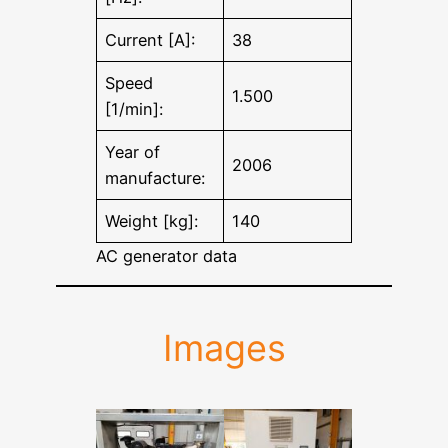
Current [A]:
38
Speed
1.500
[1/min]:
Year of
2006
manufacture:
Weight [kg]:
140
AC generator data
Images