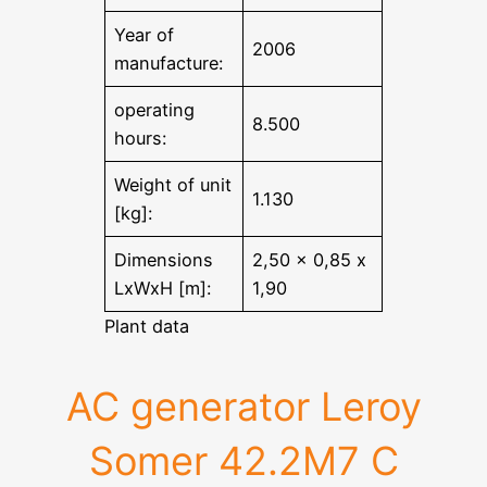
Year of
2006
manufacture:
operating
8.500
hours:
Weight of unit
1.130
[kg]:
Dimensions
2,50 x 0,85 x
LxWxH [m]:
1,90
Plant data
AC generator Leroy
Somer 42.2M7 C