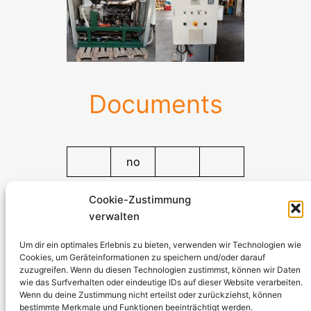
Documents
no
Documents
Cookie-Zustimmung
verwalten
Stromerzeuger-Discount.de
Kürtener Straße 13, D-51465 Bergisch Gladbach
Um dir ein optimales Erlebnis zu bieten, verwenden wir Technologien wie
Cookies, um Geräteinformationen zu speichern und/oder darauf
Managing Director: Andre Kandlin
zuzugreifen. Wenn du diesen Technologien zustimmst, können wir Daten
Sales Representative: Michael Jochmann
wie das Surfverhalten oder eindeutige IDs auf dieser Website verarbeiten.
Wenn du deine Zustimmung nicht erteilst oder zurückziehst, können
bestimmte Merkmale und Funktionen beeinträchtigt werden.