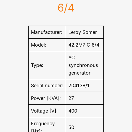
6/4
Manufacturer:
Leroy Somer
Model:
42.2M7 C 6/4
AC
Type:
synchronous
generator
Serial number:
204138/1
Power [KVA]:
27
Voltage [V]:
400
Frequency
50
[Hz]: