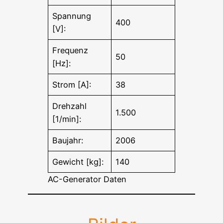
Spannung
400
[V]:
Frequenz
50
[Hz]:
Strom [A]:
38
Drehzahl
1.500
[1/min]:
Baujahr:
2006
Gewicht [kg]:
140
AC-Generator Daten