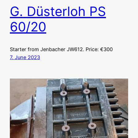
G. Düsterloh PS
60/20
Starter from Jenbacher JW612. Price: €300
7. June 2023