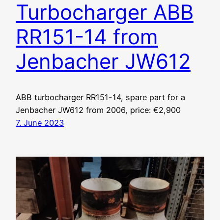
Turbocharger ABB
RR151-14 from
Jenbacher JW612
ABB turbocharger RR151-14, spare part for a
Jenbacher JW612 from 2006, price: €2,900
7. June 2023