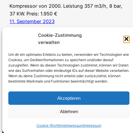
Kompressor von 2000. Leistung 357 m3/h, 8 bar,
37 KW. Preis: 1.950 €
11. September 2023
Cookie-Zustimmung
verwalten
Um dir ein optimales Erlebnis zu bieten, verwenden wir Technologien wie
Cookies, um Geräteinformationen zu speichern und/oder darauf
zuzugreifen. Wenn du diesen Technologien zustimmst, können wir Daten
Stromerzeuger-Discount.de
wie das Surfverhalten oder eindeutige IDs auf dieser Website verarbeiten.
Wenn du deine Zustimmung nicht erteilst oder zurückziehst, können
Kürtener Straße 13, D-51465 Bergisch Gladbach
bestimmte Merkmale und Funktionen beeinträchtigt werden.
Geschäftsführer: Andre Kandlin
Vertriebsbeauftragter: Michael Jochmann
Akzeptieren
Telefon: 0049 2202 2492256
Ablehnen
WhatsApp: 0049 2202 9429726
Fax: 0049 2202 2492257
Cookie-Richtlinie
Impressum
Impressum