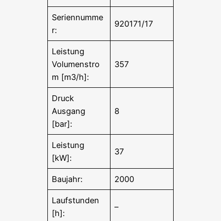
Seriennumme
920171/17
r:
Leistung
Volumenstro
357
m [m3/h]:
Druck
Ausgang
8
[bar]:
Leistung
37
[kW]:
Baujahr:
2000
Laufstunden
–
[h]: