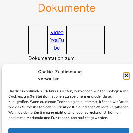
Dokumente
Video
YouTu
be
Dokumentation zum
Herunterladen
Cookie-Zustimmung
verwalten
Stromerzeuger-Discount.de
Kürtener Straße 13, D-51465 Bergisch Gladbach
Um dir ein optimales Erlebnis zu bieten, verwenden wir Technologien wie
Cookies, um Geräteinformationen zu speichern und/oder darauf
Geschäftsführer: Andre Kandlin
zuzugreifen. Wenn du diesen Technologien zustimmst, können wir Daten
Vertriebsbeauftragter: Michael Jochmann
wie das Surfverhalten oder eindeutige IDs auf dieser Website verarbeiten.
Wenn du deine Zustimmung nicht erteilst oder zurückziehst, können
bestimmte Merkmale und Funktionen beeinträchtigt werden.
Telefon: 0049 2202 2492256
WhatsApp: 0049 2202 9429726