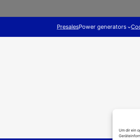
Presales
Power generators
Coo
Um dir ein 
Geräteinfor