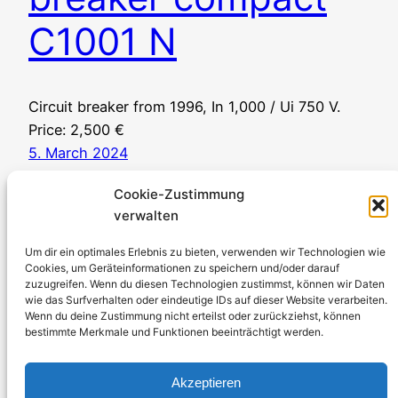
C1001 N
Circuit breaker from 1996, In 1,000 / Ui 750 V.
Price: 2,500 €
5. March 2024
Cookie-Zustimmung
verwalten
Um dir ein optimales Erlebnis zu bieten, verwenden wir Technologien wie
Cookies, um Geräteinformationen zu speichern und/oder darauf
zuzugreifen. Wenn du diesen Technologien zustimmst, können wir Daten
Stromerzeuger-Discount.de
wie das Surfverhalten oder eindeutige IDs auf dieser Website verarbeiten.
Wenn du deine Zustimmung nicht erteilst oder zurückziehst, können
Kürtener Straße 13, D-51465 Bergisch Gladbach
bestimmte Merkmale und Funktionen beeinträchtigt werden.
Managing Director: Andre Kandlin
Sales Representative: Michael Jochmann
Akzeptieren