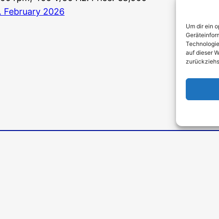
. February 2026
Um dir ein 
Geräteinfor
Technologie
auf dieser W
zurückziehs
Phone: 0049 2202 2492256
WhatsApp: 0049 2202 9429726
Fax: 0049 2202 2492257
Email:
info@stromerzeuger-discount.d