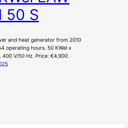
 50 S
wer and heat generator from 2010
54 operating hours. 50 KWel x
, 400 V/50 Hz. Price: €4,900
025