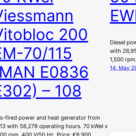
Viessmann
EWI
Vitobloc 200
Diesel po
EM-70/115
with 26,9
1,500 rpm
(MAN E0836
14. May 2
E302) – 108
s-fired power and heat generator from
13 with 58,278 operating hours. 70 kWel x
500 rpm, 400 V/50 Hz. Price: €8,900