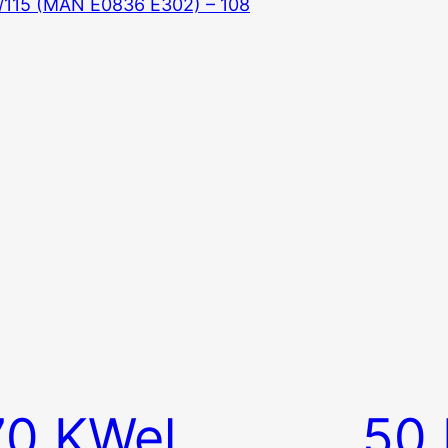
70 KWel
50