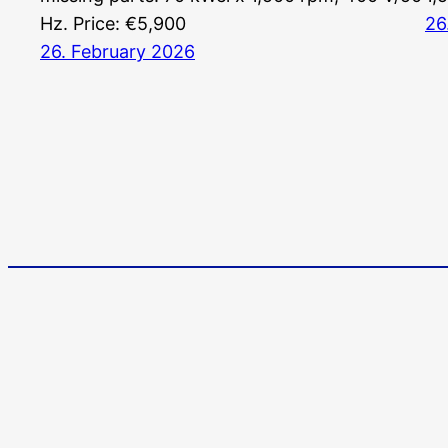
Hz. Price: €5,900
26
26. February 2026
Stromerzeuger-Discount.de
Kürtener Straße 13, D-51465 Bergisch Gladbach
Managing Director: Andre Kandlin
Sales Representative: Michael Jochmann