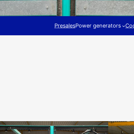
Presales
Power generators
Coo