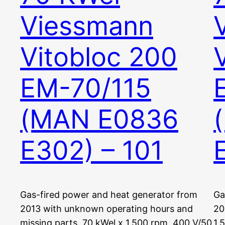
Viessmann
Vitobloc 200
EM-70/115
(MAN E0836
E302) – 101
Gas-fired power and heat generator from
Ga
2013 with unknown operating hours and
20
missing parts. 70 kWel x 1,500 rpm, 400 V/50
1,