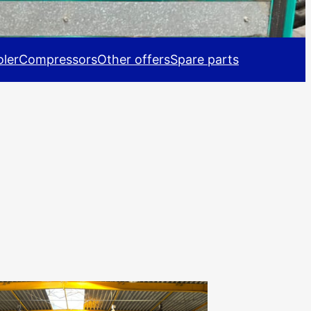
ler
Compressors
Other offers
Spare parts