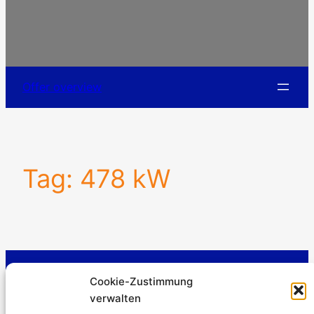
Offer overview
Tag:
478 kW
Stromerzeuger-Discount.de
Cookie-Zustimmung
Kürtener Straße 13, D-51465 Bergisch Gladbach
verwalten
Managing Director: Andre Kandlin