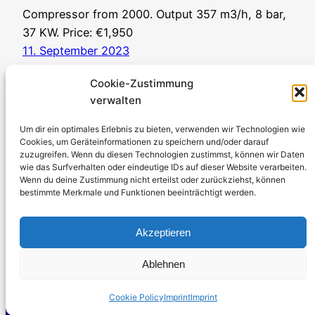
Compressor from 2000. Output 357 m3/h, 8 bar,
37 KW. Price: €1,950
11. September 2023
Cookie-Zustimmung
verwalten
Um dir ein optimales Erlebnis zu bieten, verwenden wir Technologien wie
Cookies, um Geräteinformationen zu speichern und/oder darauf
zuzugreifen. Wenn du diesen Technologien zustimmst, können wir Daten
Stromerzeuger-Discount.de
wie das Surfverhalten oder eindeutige IDs auf dieser Website verarbeiten.
Wenn du deine Zustimmung nicht erteilst oder zurückziehst, können
Kürtener Straße 13, D-51465 Bergisch Gladbach
bestimmte Merkmale und Funktionen beeinträchtigt werden.
Managing Director: Andre Kandlin
Sales Representative: Michael Jochmann
Akzeptieren
Phone: 0049 2202 2492256
Ablehnen
WhatsApp: 0049 2202 9429726
Fax: 0049 2202 2492257
Cookie Policy
Imprint
Imprint