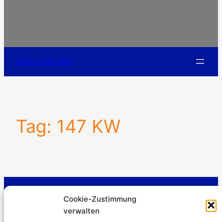
Offer overview
Tag:
147 KW
Stromerzeuger-Discount.de
Cookie-Zustimmung
Kürtener Straße 13, D-51465 Bergisch Gladbach
verwalten
Managing Director: Andre Kandlin