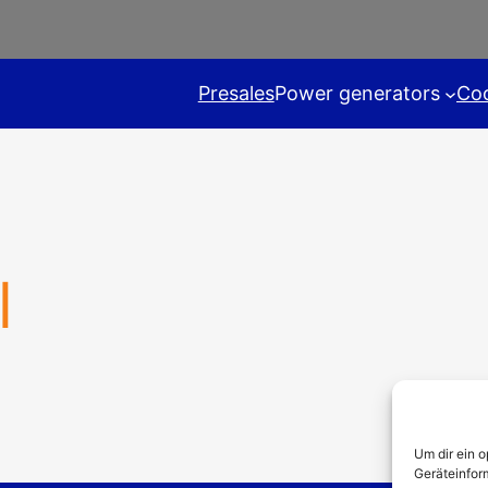
Presales
Power generators
Coo
l
Um dir ein 
Geräteinfor