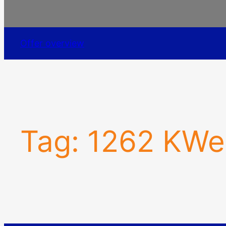
Offer overview
Tag:
1262 KWe