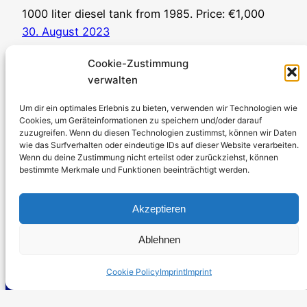
1000 liter diesel tank from 1985. Price: €1,000
30. August 2023
Cookie-Zustimmung
verwalten
Um dir ein optimales Erlebnis zu bieten, verwenden wir Technologien wie
Cookies, um Geräteinformationen zu speichern und/oder darauf
zuzugreifen. Wenn du diesen Technologien zustimmst, können wir Daten
Stromerzeuger-Discount.de
wie das Surfverhalten oder eindeutige IDs auf dieser Website verarbeiten.
Wenn du deine Zustimmung nicht erteilst oder zurückziehst, können
Kürtener Straße 13, D-51465 Bergisch Gladbach
bestimmte Merkmale und Funktionen beeinträchtigt werden.
Managing Director: Andre Kandlin
Sales Representative: Michael Jochmann
Akzeptieren
Phone: 0049 2202 2492256
Ablehnen
WhatsApp: 0049 2202 9429726
Fax: 0049 2202 2492257
Cookie Policy
Imprint
Imprint
Email:
info@stromerzeuger-discount.de