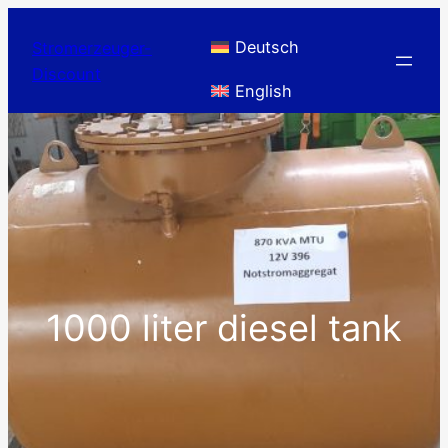
Skip
to
Deutsch
Stromerzeuger-
content
Discount
English
1000 liter diesel tank