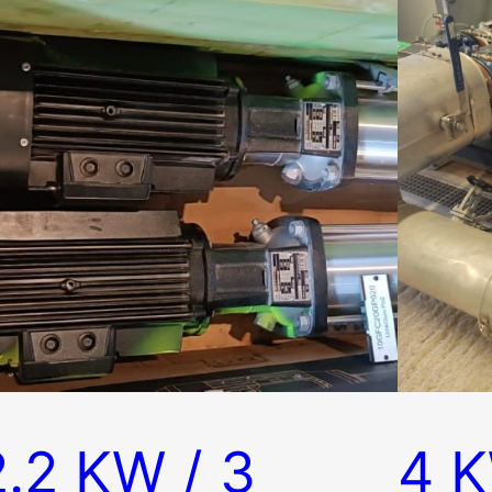
2.2 KW / 3
4 K