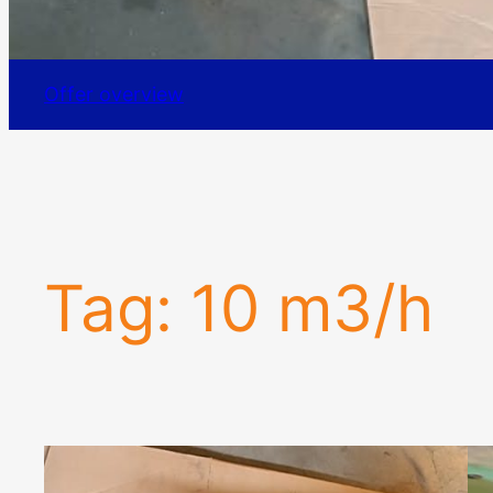
Offer overview
Tag:
10 m3/h