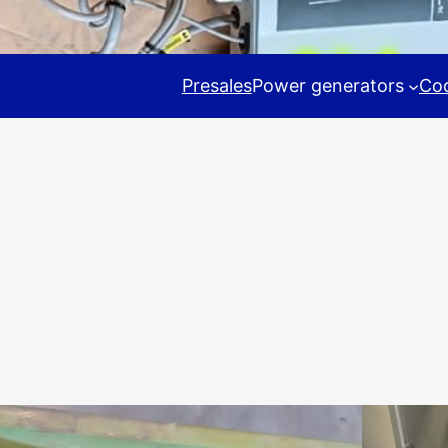
Presales
Power generators
Coo