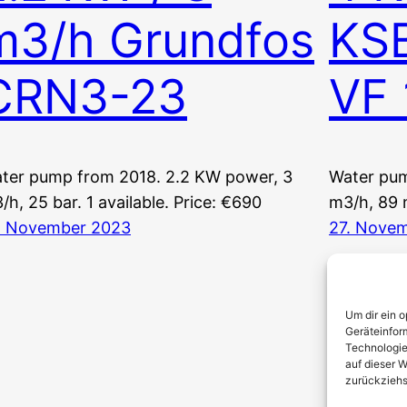
m3/h Grundfos
KSB
CRN3-23
VF 
ter pump from 2018. 2.2 KW power, 3
Water pum
/h, 25 bar. 1 available. Price: €690
m3/h, 89 m
. November 2023
27. Nove
Um dir ein 
Geräteinfor
Technologie
auf dieser W
zurückziehs