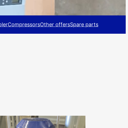
ler
Compressors
Other offers
Spare parts