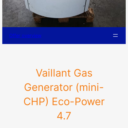
Offer overview
Vaillant Gas
Generator (mini-
CHP) Eco-Power
4.7