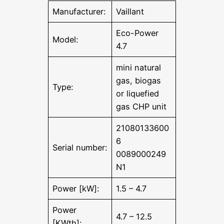
Manufacturer:
Vaillant
Eco-Power
Model:
4.7
mini natural
gas, biogas
Type:
or liquefied
gas CHP unit
21080133600
6
Serial number:
0089000249
N1
Power [kW]:
1.5 – 4.7
Power
4.7 – 12.5
[KWth]: