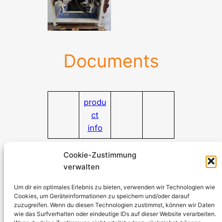
Documents
produ
ct
info
Documents
Cookie-Zustimmung
verwalten
Stromerzeuger-Discount.de
Kürtener Straße 13, D-51465 Bergisch Gladbach
Um dir ein optimales Erlebnis zu bieten, verwenden wir Technologien wie
Cookies, um Geräteinformationen zu speichern und/oder darauf
Managing Director: Andre Kandlin
zuzugreifen. Wenn du diesen Technologien zustimmst, können wir Daten
Sales Representative: Michael Jochmann
wie das Surfverhalten oder eindeutige IDs auf dieser Website verarbeiten.