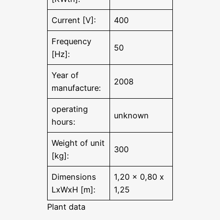
Current [V]:
400
Frequency
50
[Hz]:
Year of
2008
manufacture:
operating
unknown
hours:
Weight of unit
300
[kg]:
Dimensions
1,20 x 0,80 x
LxWxH [m]:
1,25
Plant data