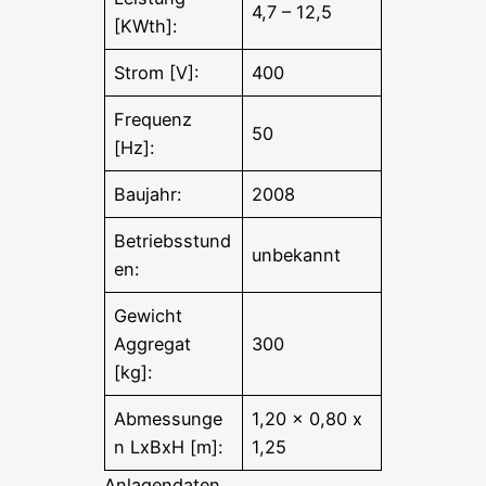
4,7 – 12,5
[KWth]:
Strom [V]:
400
Frequenz
50
[Hz]:
Baujahr:
2008
Betriebsstund
unbekannt
en:
Gewicht
Aggregat
300
[kg]:
Abmessunge
1,20 x 0,80 x
n LxBxH [m]:
1,25
Anlagendaten