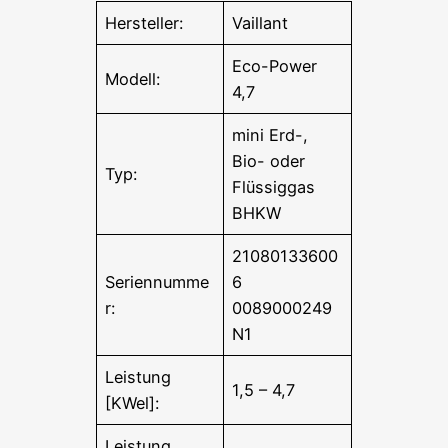
Hersteller:
Vaillant
Eco-Power
Modell:
4,7
mini Erd-,
Bio- oder
Typ:
Flüssiggas
BHKW
21080133600
Seriennumme
6
r:
0089000249
N1
Leistung
1,5 – 4,7
[KWel]:
Leistung