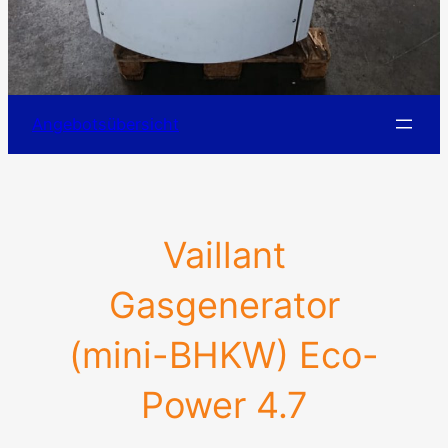
Angebotsübersicht
Vaillant
Gasgenerator
(mini-BHKW) Eco-
Power 4.7