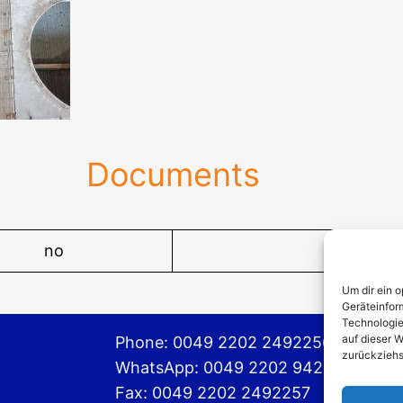
Documents
no
Um dir ein 
Geräteinfor
Technologie
auf dieser W
Phone: 0049 2202 2492256
zurückziehs
WhatsApp: 0049 2202 9429726
Fax: 0049 2202 2492257