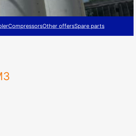
ler
Compressors
Other offers
Spare parts
M3