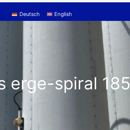
Deutsch
English
s erge-spiral 1