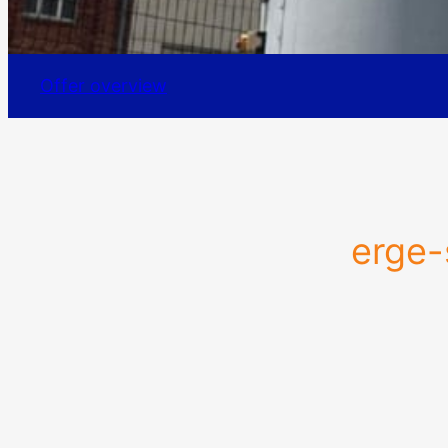
Offer overview
erge-