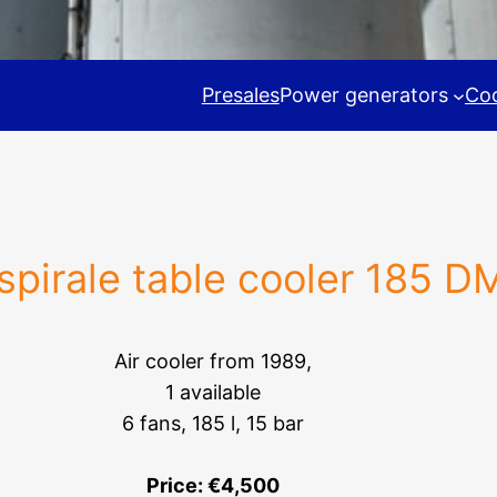
Presales
Power generators
Coo
spirale table cooler 185 D
Air cooler from 1989,
1 available
6 fans, 185 l, 15 bar
Price: €4,500