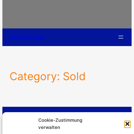
Offer overview
Category:
Sold
Stromerzeuger-Discount.de
Cookie-Zustimmung
Kürtener Straße 13, D-51465 Bergisch Gladbach
verwalten
Managing Director: Andre Kandlin