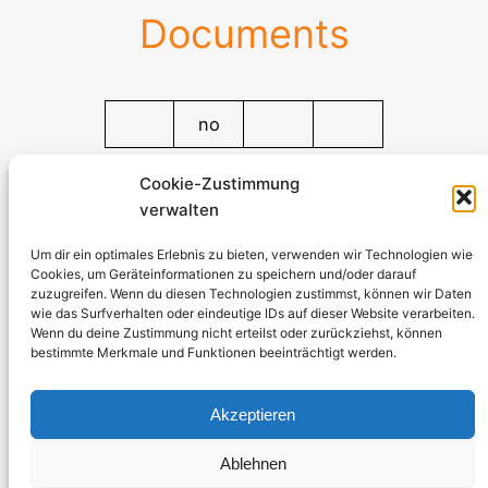
Documents
no
Documents
Cookie-Zustimmung
verwalten
Stromerzeuger-Discount.de
Kürtener Straße 13, D-51465 Bergisch Gladbach
Um dir ein optimales Erlebnis zu bieten, verwenden wir Technologien wie
Cookies, um Geräteinformationen zu speichern und/oder darauf
Managing Director: Andre Kandlin
zuzugreifen. Wenn du diesen Technologien zustimmst, können wir Daten
Sales Representative: Michael Jochmann
wie das Surfverhalten oder eindeutige IDs auf dieser Website verarbeiten.
Wenn du deine Zustimmung nicht erteilst oder zurückziehst, können
bestimmte Merkmale und Funktionen beeinträchtigt werden.
Phone: 0049 2202 2492256
WhatsApp: 0049 2202 9429726
Akzeptieren
Fax: 0049 2202 2492257
Email:
info@stromerzeuger-discount.de
Ablehnen