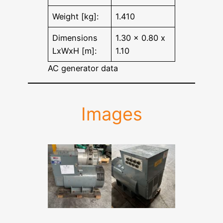
Weight [kg]:
1.410
Dimensions
1.30 x 0.80 x
LxWxH [m]:
1.10
AC generator data
Images