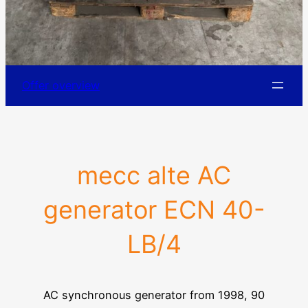
Offer overview
mecc alte AC
generator ECN 40-
LB/4
AC synchronous generator from 1998, 90