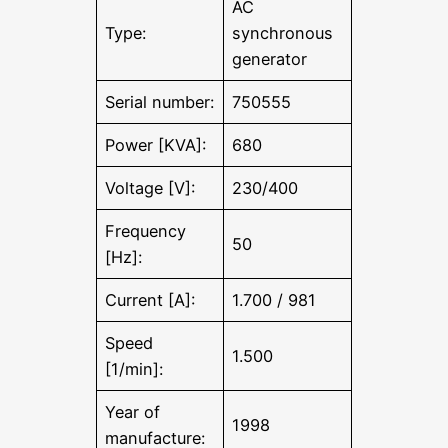
AC
Type:
synchronous
generator
Serial number:
750555
Power [KVA]:
680
Voltage [V]:
230/400
Frequency
50
[Hz]:
Current [A]:
1.700 / 981
Speed
1.500
[1/min]:
Year of
1998
manufacture: