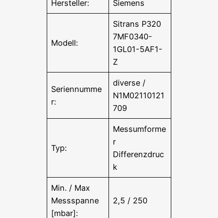
Hersteller:
Siemens
Sitrans P320
7MF0340-
Modell:
1GL01-5AF1-
Z
diverse /
Seriennumme
N1M02110121
r:
709
Messumforme
r
Typ:
Differenzdruc
k
Min. / Max
Messspanne
2,5 / 250
[mbar]: