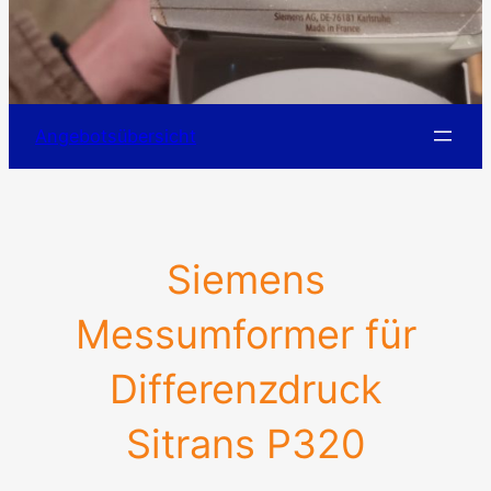
Angebotsübersicht
Siemens
Messumformer für
Differenzdruck
Sitrans P320