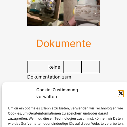
Dokumente
keine
Dokumentation zum
Herunterladen
Cookie-Zustimmung
verwalten
Stromerzeuger-Discount.de
Kürtener Straße 13, D-51465 Bergisch Gladbach
Um dir ein optimales Erlebnis zu bieten, verwenden wir Technologien wie
Cookies, um Geräteinformationen zu speichern und/oder darauf
Geschäftsführer: Andre Kandlin
zuzugreifen. Wenn du diesen Technologien zustimmst, können wir Daten
Vertriebsbeauftragter: Michael Jochmann
wie das Surfverhalten oder eindeutige IDs auf dieser Website verarbeiten.