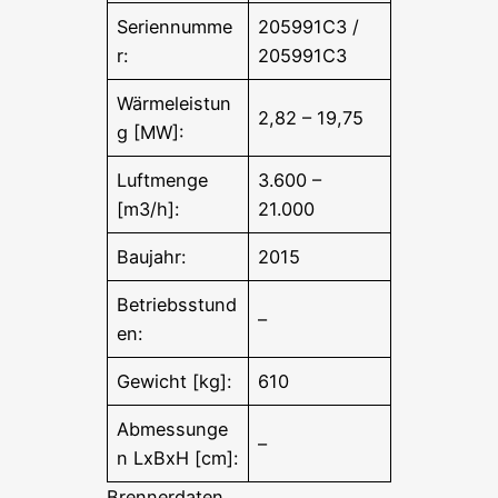
Seriennumme
205991C3 /
r:
205991C3
Wärmeleistun
2,82 – 19,75
g [MW]:
Luftmenge
3.600 –
[m3/h]:
21.000
Baujahr:
2015
Betriebsstund
–
en:
Gewicht [kg]:
610
Abmessunge
–
n LxBxH [cm]:
Brennerdaten