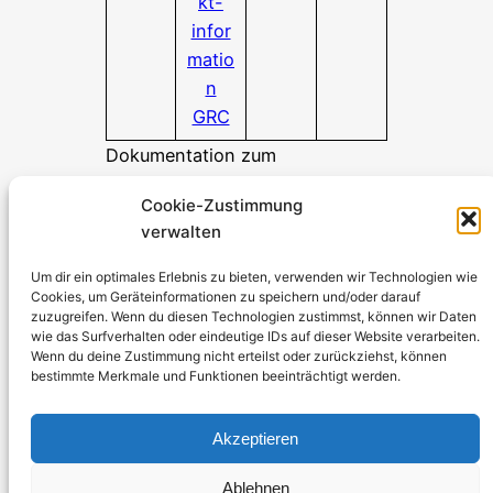
kt-
infor
matio
n
GRC
Dokumentation zum
Herunterladen
Cookie-Zustimmung
verwalten
Stromerzeuger-Discount.de
Kürtener Straße 13, D-51465 Bergisch Gladbach
Um dir ein optimales Erlebnis zu bieten, verwenden wir Technologien wie
Cookies, um Geräteinformationen zu speichern und/oder darauf
Geschäftsführer: Andre Kandlin
zuzugreifen. Wenn du diesen Technologien zustimmst, können wir Daten
Vertriebsbeauftragter: Michael Jochmann
wie das Surfverhalten oder eindeutige IDs auf dieser Website verarbeiten.
Wenn du deine Zustimmung nicht erteilst oder zurückziehst, können
bestimmte Merkmale und Funktionen beeinträchtigt werden.
Telefon: 0049 2202 2492256
WhatsApp: 0049 2202 9429726
Akzeptieren
Fax: 0049 2202 2492257
Email:
info@stromerzeuger-discount.de
Ablehnen