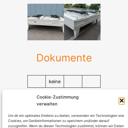
Dokumente
keine
Dokumente
Cookie-Zustimmung
verwalten
Stromerzeuger-Discount.de
Kürtener Straße 13, D-51465 Bergisch Gladbach
Um dir ein optimales Erlebnis zu bieten, verwenden wir Technologien wie
Cookies, um Geräteinformationen zu speichern und/oder darauf
Geschäftsführer: Andre Kandlin
zuzugreifen. Wenn du diesen Technologien zustimmst, können wir Daten