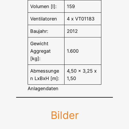
Volumen [l]:
159
Ventilatoren
4 x VT01183
Baujahr:
2012
Gewicht
Aggregat
1.600
[kg]:
Abmessunge
4,50 x 3,25 x
n LxBxH [m]:
1,50
Anlagendaten
Bilder