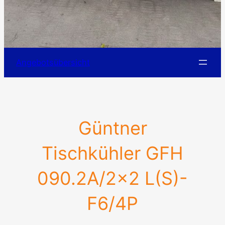
Angebotsübersicht
Güntner
Tischkühler GFH
090.2A/2×2 L(S)-
F6/4P