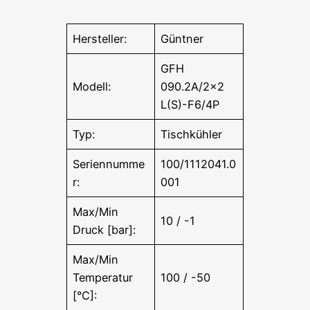
Hersteller:
Güntner
GFH
Modell:
090.2A/2×2
L(S)-F6/4P
Typ:
Tischkühler
Seriennumme
100/1112041.0
r:
001
Max/Min
10 / -1
Druck [bar]:
Max/Min
Temperatur
100 / -50
[°C]: