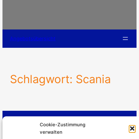
Angebotsübersicht
Schlagwort:
Scania
Stromerzeuger-Discount.de
Cookie-Zustimmung
Kürtener Straße 13, D-51465 Bergisch Gladbach
verwalten
Geschäftsführer: Andre Kandlin