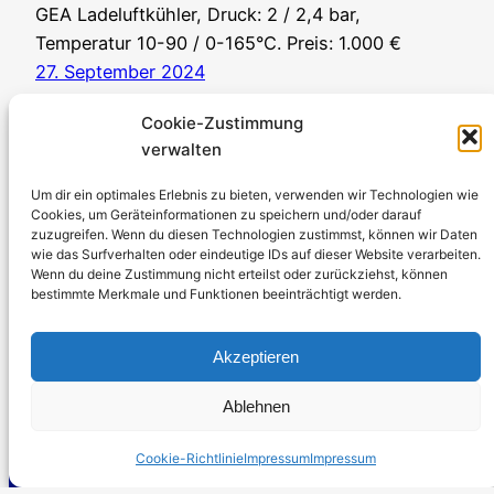
GEA Ladeluftkühler, Druck: 2 / 2,4 bar,
Temperatur 10-90 / 0-165°C. Preis: 1.000 €
27. September 2024
Cookie-Zustimmung
verwalten
Um dir ein optimales Erlebnis zu bieten, verwenden wir Technologien wie
Cookies, um Geräteinformationen zu speichern und/oder darauf
zuzugreifen. Wenn du diesen Technologien zustimmst, können wir Daten
Stromerzeuger-Discount.de
wie das Surfverhalten oder eindeutige IDs auf dieser Website verarbeiten.
Wenn du deine Zustimmung nicht erteilst oder zurückziehst, können
Kürtener Straße 13, D-51465 Bergisch Gladbach
bestimmte Merkmale und Funktionen beeinträchtigt werden.
Geschäftsführer: Andre Kandlin
Vertriebsbeauftragter: Michael Jochmann
Akzeptieren
Telefon: 0049 2202 2492256
Ablehnen
WhatsApp: 0049 2202 9429726
Fax: 0049 2202 2492257
Cookie-Richtlinie
Impressum
Impressum
Email:
info@stromerzeuger-discount.de