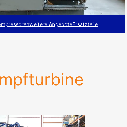
ompressoren
weitere Angebote
Ersatzteile
mpfturbine