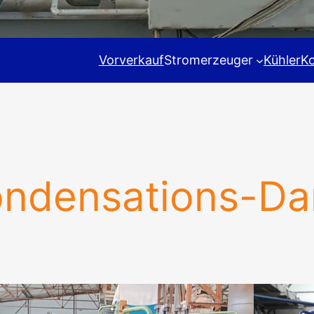
Vorverkauf
Stromerzeuger
Kühler
K
ndensations-Da