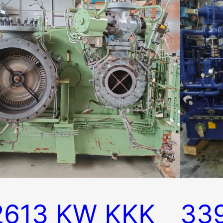
2613 KW KKK
33