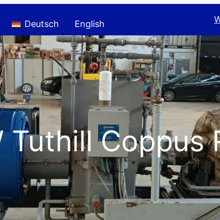
W
Deutsch
English
 Tuthill Coppus