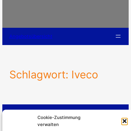
Angebotsübersicht
Schlagwort:
Iveco
Stromerzeuger-Discount.de
Cookie-Zustimmung
Kürtener Straße 13, D-51465 Bergisch Gladbach
verwalten
Geschäftsführer: Andre Kandlin