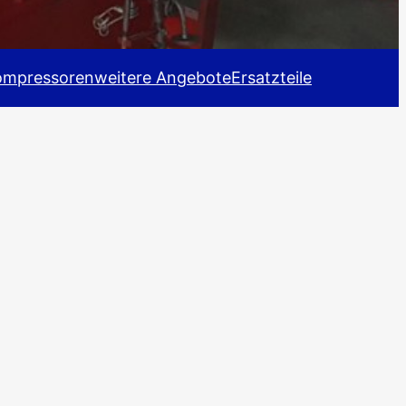
ompressoren
weitere Angebote
Ersatzteile