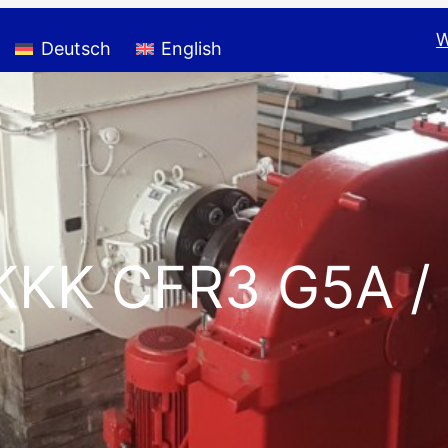
W
Deutsch
English
KKK CFR3 G5A /