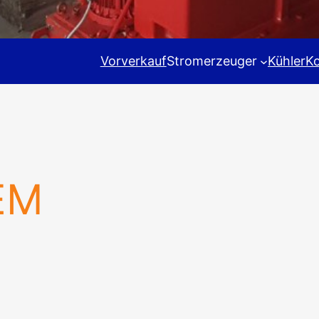
Vorverkauf
Stromerzeuger
Kühler
K
EM