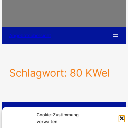
Angebotsübersicht
Schlagwort:
80 KWel
Stromerzeuger-Discount.de
Cookie-Zustimmung
Kürtener Straße 13, D-51465 Bergisch Gladbach
verwalten
Geschäftsführer: Andre Kandlin