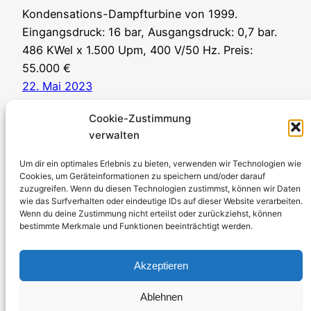
Kondensations-Dampfturbine von 1999.
Eingangsdruck: 16 bar, Ausgangsdruck: 0,7 bar.
486 KWel x 1.500 Upm, 400 V/50 Hz. Preis:
55.000 €
22. Mai 2023
Cookie-Zustimmung
verwalten
Um dir ein optimales Erlebnis zu bieten, verwenden wir Technologien wie
Cookies, um Geräteinformationen zu speichern und/oder darauf
zuzugreifen. Wenn du diesen Technologien zustimmst, können wir Daten
Stromerzeuger-Discount.de
wie das Surfverhalten oder eindeutige IDs auf dieser Website verarbeiten.
Wenn du deine Zustimmung nicht erteilst oder zurückziehst, können
Kürtener Straße 13, D-51465 Bergisch Gladbach
bestimmte Merkmale und Funktionen beeinträchtigt werden.
Geschäftsführer: Andre Kandlin
Vertriebsbeauftragter: Michael Jochmann
Akzeptieren
Telefon: 0049 2202 2492256
Ablehnen