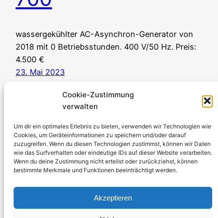
wassergekühlter AC-Asynchron-Generator von
2018 mit 0 Betriebsstunden. 400 V/50 Hz. Preis:
4.500 €
23. Mai 2023
Cookie-Zustimmung
verwalten
Um dir ein optimales Erlebnis zu bieten, verwenden wir Technologien wie
Cookies, um Geräteinformationen zu speichern und/oder darauf
zuzugreifen. Wenn du diesen Technologien zustimmst, können wir Daten
Stromerzeuger-Discount.de
wie das Surfverhalten oder eindeutige IDs auf dieser Website verarbeiten.
Wenn du deine Zustimmung nicht erteilst oder zurückziehst, können
Kürtener Straße 13, D-51465 Bergisch Gladbach
bestimmte Merkmale und Funktionen beeinträchtigt werden.
Geschäftsführer: Andre Kandlin
Vertriebsbeauftragter: Michael Jochmann
Akzeptieren
Telefon: 0049 2202 2492256