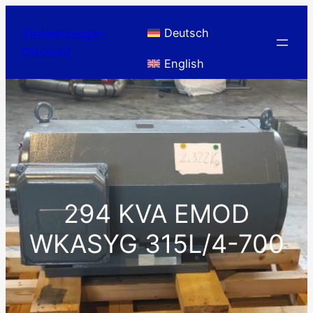
Zum
Inhalt
Deutsch
Stromerzeuger-
springen
Discount
English
294 KVA EMOD
WKASYG 315L/4-700