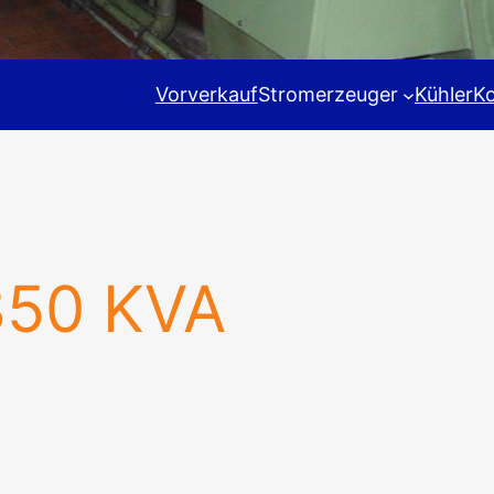
Vorverkauf
Stromerzeuger
Kühler
K
850 KVA