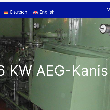
W
Deutsch
English
6 KW AEG-Kanis