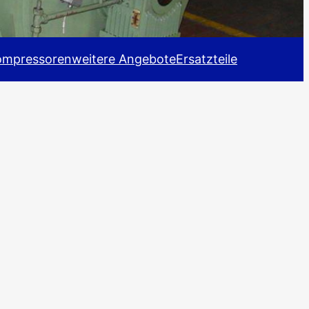
ompressoren
weitere Angebote
Ersatzteile