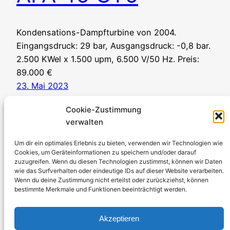
Kondensations-Dampfturbine von 2004.
Eingangsdruck: 29 bar, Ausgangsdruck: -0,8 bar.
2.500 KWel x 1.500 upm, 6.500 V/50 Hz. Preis:
89.000 €
23. Mai 2023
Cookie-Zustimmung
verwalten
Um dir ein optimales Erlebnis zu bieten, verwenden wir Technologien wie
Cookies, um Geräteinformationen zu speichern und/oder darauf
zuzugreifen. Wenn du diesen Technologien zustimmst, können wir Daten
Stromerzeuger-Discount.de
wie das Surfverhalten oder eindeutige IDs auf dieser Website verarbeiten.
Wenn du deine Zustimmung nicht erteilst oder zurückziehst, können
Kürtener Straße 13, D-51465 Bergisch Gladbach
bestimmte Merkmale und Funktionen beeinträchtigt werden.
Geschäftsführer: Andre Kandlin
Vertriebsbeauftragter: Michael Jochmann
Akzeptieren