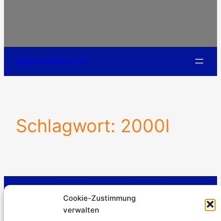
Angebotsübersicht
Schlagwort:
2000l
Stromerzeuger-Discount.de
Cookie-Zustimmung
Kürtener Straße 13, D-51465 Bergisch Gladbach
verwalten
Geschäftsführer: Andre Kandlin