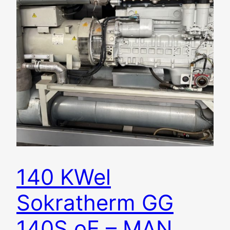
140 KWel
Sokratherm GG
140S oE – MAN