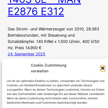
E2876 E312
Gas Strom- und Wärmerzeuger von 2010, 28.063
Betriebsstunden, mit Steuerung und
Schalldämpfer. 140 KWel x 1.500 U/min, 400 V/50
Hz. Preis 14.900 €
24. September 2025
Cookie-Zustimmung
verwalten
Um dir ein optimales Erlebnis zu bieten, verwenden wir Technologien wie
Cookies, um Geräteinformationen zu speichern und/oder darauf
zuzugreifen. Wenn du diesen Technologien zustimmst, können wir Daten
Stromerzeuger-Discount.de
wie das Surfverhalten oder eindeutige IDs auf dieser Website verarbeiten.
Wenn du deine Zustimmung nicht erteilst oder zurückziehst, können
Kürtener Straße 13, D-51465 Bergisch Gladbach
bestimmte Merkmale und Funktionen beeinträchtigt werden.
Geschäftsführer: Andre Kandlin