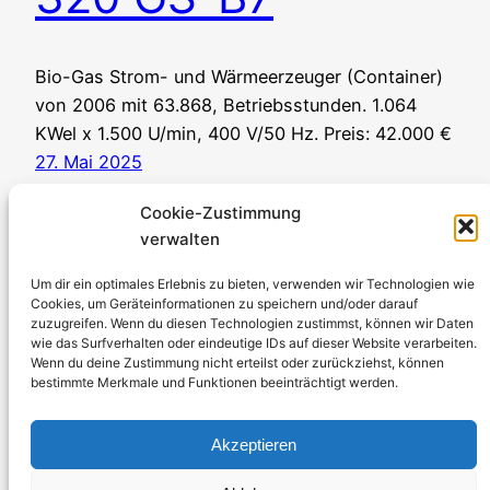
Bio-Gas Strom- und Wärmeerzeuger (Container)
von 2006 mit 63.868, Betriebsstunden. 1.064
KWel x 1.500 U/min, 400 V/50 Hz. Preis: 42.000 €
27. Mai 2025
Cookie-Zustimmung
verwalten
Um dir ein optimales Erlebnis zu bieten, verwenden wir Technologien wie
Cookies, um Geräteinformationen zu speichern und/oder darauf
zuzugreifen. Wenn du diesen Technologien zustimmst, können wir Daten
Stromerzeuger-Discount.de
wie das Surfverhalten oder eindeutige IDs auf dieser Website verarbeiten.
Wenn du deine Zustimmung nicht erteilst oder zurückziehst, können
Kürtener Straße 13, D-51465 Bergisch Gladbach
bestimmte Merkmale und Funktionen beeinträchtigt werden.
Geschäftsführer: Andre Kandlin
Vertriebsbeauftragter: Michael Jochmann
Akzeptieren
Telefon: 0049 2202 2492256