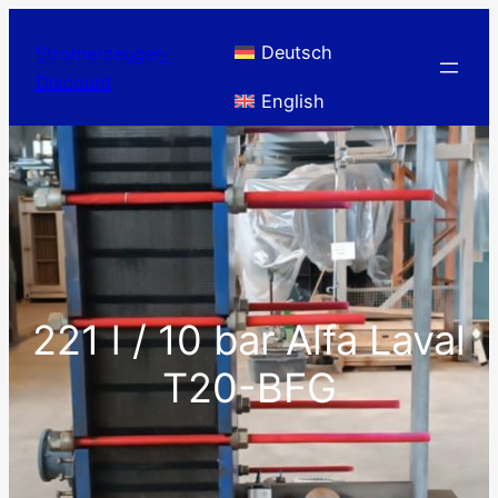
Zum
Inhalt
Deutsch
Stromerzeuger-
springen
Discount
English
221 l / 10 bar Alfa Laval
T20-BFG