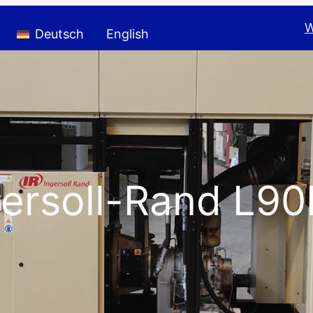
W
Deutsch
English
gersoll-Rand L9